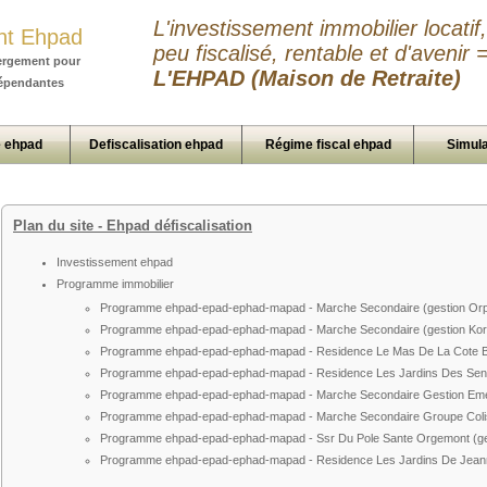
L'investissement immobilier locatif,
nt Ehpad
peu fiscalisé, rentable et d'avenir 
ergement pour
L'EHPAD (Maison de Retraite)
épendantes
 ehpad
Defiscalisation ehpad
Régime fiscal ehpad
Simula
Plan du site - Ehpad défiscalisation
Investissement ehpad
Programme immobilier
Programme ehpad-epad-ephad-mapad - Marche Secondaire (gestion Orp
Programme ehpad-epad-ephad-mapad - Marche Secondaire (gestion Kori
Programme ehpad-epad-ephad-mapad - Residence Le Mas De La Cote Ble
Programme ehpad-epad-ephad-mapad - Residence Les Jardins Des Sens (
Programme ehpad-epad-ephad-mapad - Marche Secondaire Gestion Em
Programme ehpad-epad-ephad-mapad - Marche Secondaire Groupe Colis
Programme ehpad-epad-ephad-mapad - Ssr Du Pole Sante Orgemont (ge
Programme ehpad-epad-ephad-mapad - Residence Les Jardins De Jeanne 