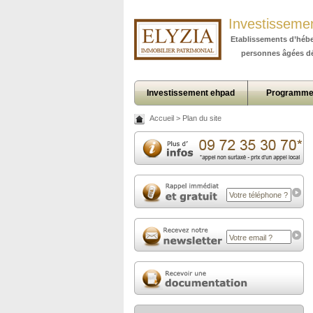
Investisseme
Etablissements d’héb
personnes âgées d
Investissement ehpad
Programme
Accueil
>
Plan du site