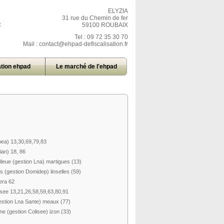
ELYZIA
31 rue du Chemin de fer
=
59100 ROUBAIX
Tel : 09 72 35 30 70
Mail :
contact@ehpad-defiscalisation.fr
tion ehpad
Le marché de l'ehpad
ea) 13,30,69,79,83
an) 18, 86
ue (gestion Lna) martigues (13)
gestion Domidep) linselles (59)
era 62
ee 13,21,26,58,59,63,80,91
stion Lna Sante) meaux (77)
(gestion Colisee) izon (33)