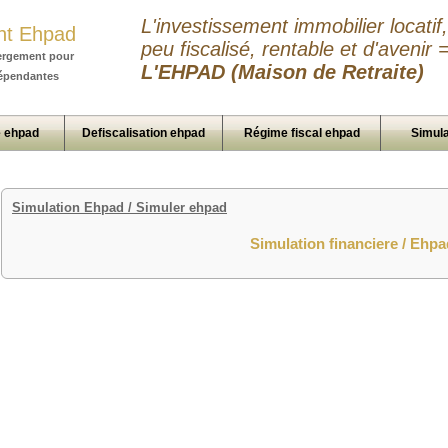
L'investissement immobilier locatif,
nt Ehpad
peu fiscalisé, rentable et d'avenir 
ergement pour
L'EHPAD (Maison de Retraite)
épendantes
 ehpad
Defiscalisation ehpad
Régime fiscal ehpad
Simula
Simulation Ehpad / Simuler ehpad
Simulation financiere / Ehpa