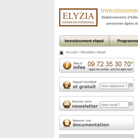
Investisseme
Etablissements d’héb
personnes âgées d
Investissement ehpad
Programme
Accueil
>
Simulation ehpad