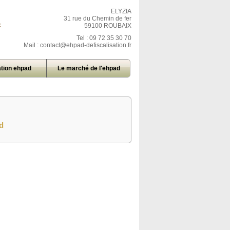
ELYZIA
31 rue du Chemin de fer
=
59100 ROUBAIX
Tel : 09 72 35 30 70
Mail :
contact@ehpad-defiscalisation.fr
tion ehpad
Le marché de l'ehpad
d