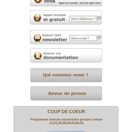
COUP DE COEUR
Programme marche secondaire groupe colisee
13,21,26,58,59,63,80,91