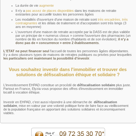
La durée de vie
augmente
Il n'y a
pas assez de places disponibles
dans les maisons de retraite
existantes pour accueillir toutes les personnes âgées
Les modalités d'ouverture d'une maison de retraite sont
très encadrées, très
contraignantes
et les délais de traitement et d'acceptation sont très longs (3
ans en moyenne)
L'ouverture d'une maison de retraite acceptée par la DASS est de plus validée
par un principe de « numerus closus » comme l'ouverture des pharmacies (un
nombre de lits en fonction du nombre d'habitants et de son évolution);
il n'y a
donc pas de « concurrence » entre 2 établissements
.
L'ETAT ne peut financer seul
l'accueil de toutes les personnes âgées dépendantes.
Il y a donc plusieurs types de maisons de retraites publiques ou privées pour lesquelles
les particuliers ont maintenant la possibilité d'investir
.
Vous souhaitez investir dans l'immobilier et trouver des
solutions de défiscalisation éthique et solidaire ?
L'investissement EHPAD constitue un procédé de
défiscalisation solidaire
plus juste.
Partout en France, Elyzia vous propose des offres d’investissement en immobilier
locatif à vocation éthique.
Investir en EHPAD, c'est aussi répondre à une démarche de
défiscalisation
solidaire
, mise en valeur par une volonté politique forte de faire face au vieillissement
de la population française en apportant des solutions solidaires et économiquement
viables.