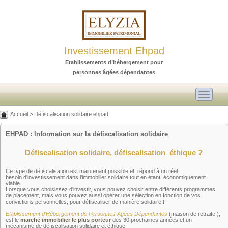
Investissement Ehpad
Etablissements d’hébergement pour
personnes âgées dépendantes
Toggle
navigati
Accueil
>
Défiscalisation solidaire ehpad
EHPAD : Information sur la défiscalisation solidaire
Défiscalisation solidaire, défiscalisation éthique ?
Ce type de défiscalisation est maintenant possible et répond à un réel
besoin d'investissement dans l'immobilier solidaire tout en étant économiquement
viable...
Lorsque vous choisissez d'investir, vous pouvez choisir entre différents programmes
de placement, mais vous pouvez aussi opérer une sélection en fonction de vos
convictions personnelles, pour défiscaliser de manière solidaire !
Etablissement d'Hébergement de Personnes Agées Dépendantes
(maison de retraite ),
est le
marché immobilier le plus porteur
des 30 prochaines années et un
mécanisme de défiscalisation solidaire et éthique.