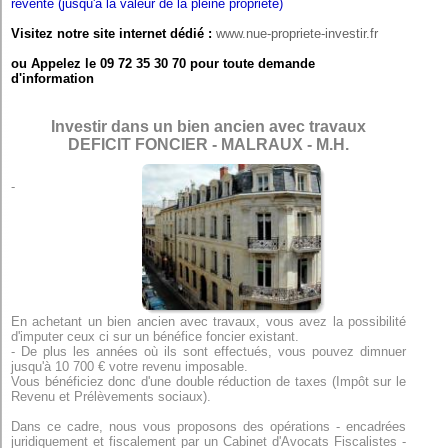
revente (jusqu'à la valeur de la pleine propriété)
Visitez notre site internet dédié :
www.nue-propriete-investir.fr
ou Appelez le 09 72 35 30 70 pour toute demande
d'information
Investir dans un bien ancien avec travaux
DEFICIT FONCIER - MALRAUX - M.H.
-
En achetant un bien ancien avec travaux, vous avez la possibilité
d'imputer ceux ci sur un bénéfice foncier existant.
- De plus les années où ils sont effectués, vous pouvez dimnuer
jusqu'à 10 700 € votre revenu imposable.
Vous bénéficiez donc d'une double réduction de taxes (Impôt sur le
Revenu et Prélèvements sociaux).
Dans ce cadre, nous vous proposons des opérations - encadrées
juridiquement et fiscalement par un Cabinet d'Avocats Fiscalistes -