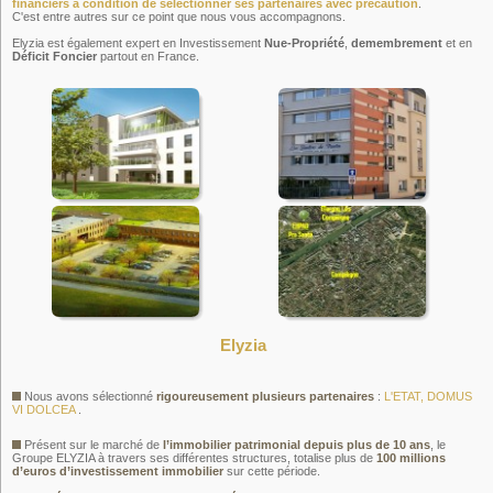
financiers à condition de sélectionner ses partenaires avec précaution
.
C'est entre autres sur ce point que nous vous accompagnons.
Elyzia est également expert en Investissement
Nue-Propriété
,
demembrement
et en
Déficit Foncier
partout en France.
Elyzia
Nous avons sélectionné
rigoureusement plusieurs partenaires
:
L'ETAT, DOMUS
VI DOLCEA
.
Présent sur le marché de
l’immobilier patrimonial depuis plus de 10 ans
, le
Groupe ELYZIA à travers ses différentes structures, totalise plus de
100 millions
d’euros d’investissement immobilier
sur cette période.