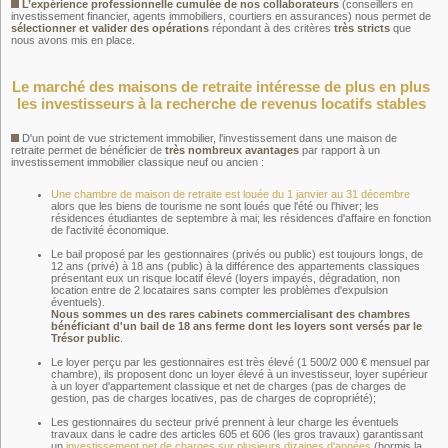
L’expérience professionnelle cumulée de nos collaborateurs
(conseillers en
investissement financier, agents immobiliers, courtiers en assurances) nous permet de
sélectionner et valider des opérations
répondant à des critères
très stricts
que
nous avons mis en place.
Le marché des maisons de retraite intéresse de plus en plus
les investisseurs à la recherche de revenus locatifs stables
D'un point de vue strictement immobilier, l'investissement dans une maison de
retraite permet de bénéficier de
très nombreux avantages
par rapport à un
investissement immobilier classique neuf ou ancien :
Une chambre de maison de retraite est louée du 1 janvier au 31 décembre
alors que les biens de tourisme ne sont loués que l'été ou l'hiver; les
résidences étudiantes de septembre à mai; les résidences d'affaire en fonction
de l'activité économique.
Le bail proposé par les gestionnaires (privés ou public) est toujours longs, de
12 ans (privé) à 18 ans (public) à la différence des appartements classiques
présentant eux un risque locatif élevé (loyers impayés, dégradation, non
location entre de 2 locataires sans compter les problèmes d'expulsion
éventuels).
Nous sommes un des rares cabinets commercialisant des chambres
bénéficiant d'un bail de 18 ans ferme dont les loyers sont versés par le
Trésor public
.
Le loyer perçu par les gestionnaires est très élevé (1 500/2 000 € mensuel par
chambre), ils proposent donc un loyer élevé à un investisseur, loyer supérieur
à un loyer d'appartement classique et net de charges (pas de charges de
gestion, pas de charges locatives, pas de charges de copropriété);
Les gestionnaires du secteur privé prennent à leur charge les éventuels
travaux dans le cadre des articles 605 et 606 (les gros travaux) garantissant
un
investissement net de charges sur plusieurs dizaines d'années
(hormis la