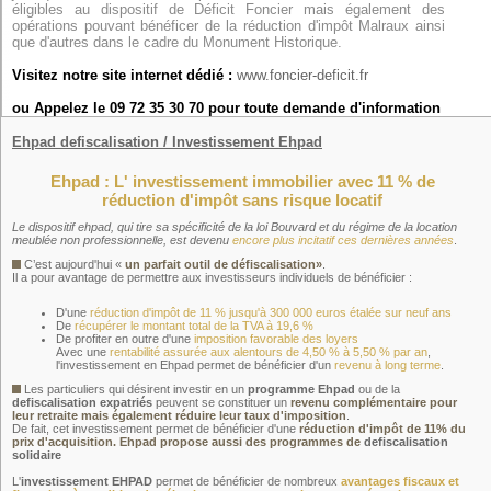
éligibles au dispositif de Déficit Foncier mais également des
opérations pouvant bénéficer de la réduction d'impôt Malraux ainsi
que d'autres dans le cadre du Monument Historique.
Visitez notre site internet dédié :
www.foncier-deficit.fr
ou Appelez le 09 72 35 30 70 pour toute demande d'information
Ehpad defiscalisation / Investissement Ehpad
Ehpad : L' investissement immobilier avec 11 % de
réduction d'impôt sans risque locatif
Le dispositif
ehpad
, qui tire sa spécificité de la loi Bouvard et du régime de la location
meublée non professionnelle, est devenu
encore plus incitatif ces dernières années
.
C’est aujourd'hui «
un parfait outil de défiscalisation»
.
Il a pour avantage de permettre aux investisseurs individuels de bénéficier :
D'une
réduction d'impôt de 11 % jusqu'à 300 000 euros étalée sur neuf ans
De
récupérer le montant total de la TVA à 19,6 %
De profiter en outre d'une
imposition favorable des loyers
Avec une
rentabilité assurée aux alentours de 4,50 % à 5,50 % par an
,
l'investissement en Ehpad permet de bénéficier d'un
revenu à long terme
.
Les particuliers qui désirent investir en un
programme Ehpad
ou de la
defiscalisation expatriés
peuvent se constituer un
revenu complémentaire pour
leur retraite mais également réduire leur taux d'imposition
.
De fait, cet investissement permet de bénéficier d'une
réduction d'impôt de 11% du
prix d'acquisition. Ehpad propose aussi des programmes de
defiscalisation
solidaire
L'
investissement EHPAD
permet de bénéficier de nombreux
avantages fiscaux et