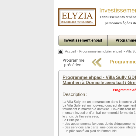
Investisseme
Etablissements d’héb
personnes âgées d
Investissement ehpad
Programme
Accueil
>
Programme immobilier ehpad
>
Villa 
Programme 
Programme ehpad - Villa Sully G
Maintien à Domicile avec bail / Gre
Programme déj
Description :
La Villa Sully est en construction dans le centre vi
La Villa Sully est un nouveau concept de logements 
favorisant le maintien à domicile. L'investisseur bé
montant investi et d'un bail commercial ferme de 
le choix de l'investisseur.
Le Principe :
- des appartements luxueux dotés d’équipements
- des services à la carte, une conciergerie intég
- un pôle santé au pied de l’immeuble.