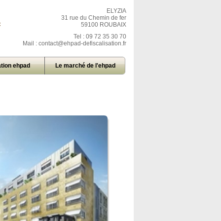
ELYZIA
31 rue du Chemin de fer
=
59100 ROUBAIX
Tel : 09 72 35 30 70
Mail :
contact@ehpad-defiscalisation.fr
tion ehpad
Le marché de l'ehpad