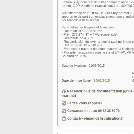
La Villa Sully bénéficie d'un bail commercial de 1
renom, GDP Vendôme (capital social de 100 000 0
A la différence de l'EHPAD, la Villa Sully permet a
importante de part son emplacement, son standing 
personnelle à l'issu du bail.
Paramètres techniques et financiers :
- Reste un lot : T2 de 41 m2
- Prix : 277 274 HT + TVA récupérable
- Rentabilité de 4,50 %
- Revalorisation du loyer annuel à taux minimum g
- Bail ferme de 12 ou 18 ans
- Entretien et travaux de toutes natures à la charge
- Fiscalité : acquisition sous le statut LMNP/LMP
Bouvard de 11 %
Date de livraison : 01/06/2015
P
R
Date de mise ligne :
14/01/2015
G
Recevoir plus de documentation (grille 
marché)
Faites vous rappeler
Contactez nous au
09 72 35 30 70
contact@ehpad-defiscalisation.fr