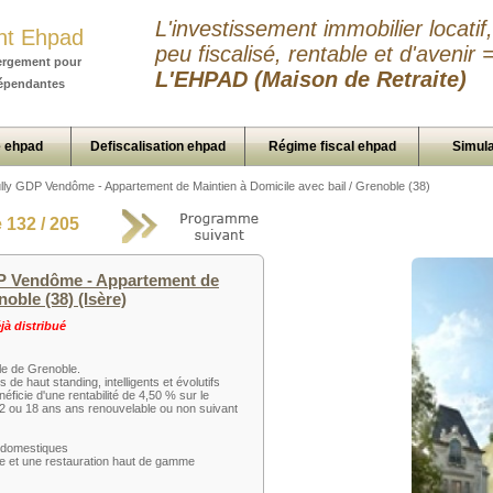
L'investissement immobilier locatif,
nt Ehpad
peu fiscalisé, rentable et d'avenir 
ergement pour
L'EHPAD (Maison de Retraite)
épendantes
 ehpad
Defiscalisation ehpad
Régime fiscal ehpad
Simula
Sully GDP Vendôme - Appartement de Maintien à Domicile avec bail / Grenoble (38)
132 / 205
DP Vendôme - Appartement de
noble (38) (Isère)
à distribué
lle de Grenoble.
de haut standing, intelligents et évolutifs
néficie d'une rentabilité de 4,50 % sur le
12 ou 18 ans ans renouvelable ou non suivant
 domestiques
rée et une restauration haut de gamme