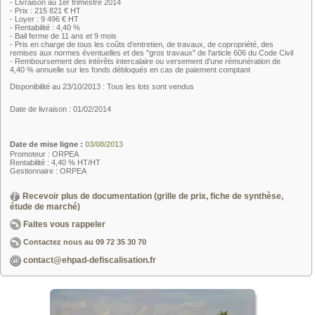
- Livraison au 1er trimestre 2014
- Prix : 215 821 € HT
- Loyer : 9 496 € HT
- Rentabilité : 4,40 %
- Bail ferme de 11 ans et 9 mois
- Pris en charge de tous les coûts d'entretien, de travaux, de copropriété, des
remises aux normes éventuelles et des "gros travaux" de l'article 606 du Code Civil
- Remboursement des intérêts intercalaire ou versement d'une rémunération de
4,40 % annuelle sur les fonds débloqués en cas de paiement comptant
Disponibilité au 23/10/2013 : Tous les lots sont vendus
Date de livraison : 01/02/2014
Date de mise ligne :
03/08/2013
Promoteur : ORPEA
Rentabilité : 4,40 % HT/HT
Gestionnaire : ORPEA
Recevoir plus de documentation (grille de prix, fiche de synthèse,
étude de marché)
Faites vous rappeler
Contactez nous au
09 72 35 30 70
contact@ehpad-defiscalisation.fr