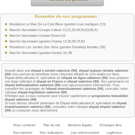
Ensemble de nos programmes :
Residence Le Mas De La Cote Bleue (gestion Lna) martigues (13)
Marche Secondaire Groupe Colisee 13,21,26,58,59,63,80,91
Marche Secondaire Gestion Emera 62
Marche Secondaire (gestion Orpea) 13,30,69,79,83
Residence Les Jardins Des Sens (gestion Domidep) linselles (59)
Marche Secondaire (gestion Korian) 18, 86
Investir dans une
ehpad a vendre valenton (94)
,
ehpad maison retraite valenton
(94)
vous permet de bénéficier d’une réduction d’impôt de 11% étalée sur 9ans.
Ehpad-defiscalisation.fr, spécialiste de l’
ehpad en ligne valenton (94)
vous propose
une large sélection d'
ehpad en France
et
ehpad valenton (94)
. Nos partenaires en
ehpad defiscalisation valenton (94)
sont rigoureusement sélectionnés. Pour
connaître les avantages de l'
ehpad investissement valenton (94)
, consultez notre
rubrique
ehpad legislation valenton (94)
.
N'hésitez pas à nous contacter pour trouver rapidement un
programme immobilier
ehpad valenton (94)
.
Si vous désirez devenir partenaire de Ehpad-defiscalisation.fr, spécialiste en
ehpad
investissement valenton (94)
, consultez notre rubrique
ehpad emploi valenton
(94)
ou contactez-nous directement.
Nous contacter
Plan du site
Mentions légales
Echanges liens
Recrutement
Nos réalisations
Lien referencement
Legifrance