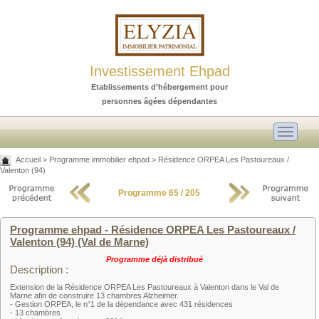
Investissement Ehpad
Etablissements d’hébergement pour
personnes âgées dépendantes
Toggle
navigati
Accueil
>
Programme immobilier ehpad
>
Résidence ORPEA Les Pastoureaux /
Valenton (94)
Programme 65 / 205
Programme ehpad - Résidence ORPEA Les Pastoureaux /
Valenton (94) (Val de Marne)
Programme déjà distribué
Description :
Extension de la Résidence ORPEA Les Pastoureaux à Valenton dans le Val de
Marne afin de construire 13 chambres Alzheimer.
- Gestion ORPEA, le n°1 de la dépendance avec 431 résidences
- 13 chambres