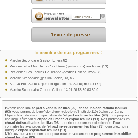
Ensemble de nos programmes :
Marche Secondaire Gestion Emera 62
Residence Le Mas De La Cote Bleue (gestion Lna) martigues (13)
Residence Les Jardins De Jeanne (gestion Colisee) izon (33)
Marche Secondaire (gestion Korian) 18, 86
Ssr Du Pole Sante Orgemont (gestion Lna Sante) meaux (77)
Marche Secondaire Groupe Colisee 13,21,26,58,59,63,80,91
Investir dans une
ehpad a vendre les lilas (93)
,
ehpad maison retraite les lilas
(93)
vous permet de bénéficier d’une réduction d’impôt de 11% étalée sur 9ans.
Ehpad-defiscalisation.fr, spécialiste de l’
ehpad en ligne les lilas (93)
vous propose
une large sélection d'
ehpad en France
et
ehpad les lilas (93)
. Nos partenaires en
ehpad defiscalisation les lilas (93)
sont rigoureusement sélectionnés. Pour
connaître les avantages de l'
ehpad investissement les lilas (93)
, consultez notre
rubrique
ehpad legislation les lilas (93)
.
N'hésitez pas à nous contacter pour trouver rapidement un
programme immobilier
ehpad les lilas (93)
.