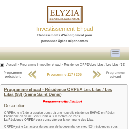
Investissement Ehpad
Etablissements d’hébergement pour
personnes âgées dépendantes
Toggle
navigati
Accueil
>
Programme immobilier ehpad
>
Résidence ORPEA Les Lilas / Les Lilas (93)
Programme 117 / 205
Programme ehpad - Résidence ORPEA Les Lilas / Les
Lilas (93) (Seine Saint Denis)
Programme déjà distribué
Description :
ORPEA, le n°1 de la gestion construit une nouvelle résidence EHPAD en Région
Parisienne en Seine Saint Denis à 300 mètres de Paris.
La Résidence ORPEA sera construite sur la commune des Lilas.
ORPEA est le 1er acteur du secteur de la dépendance avec 524 résidences sous