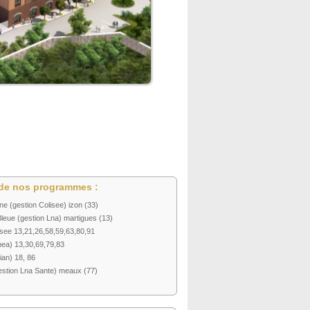
de nos programmes :
e (gestion Colisee) izon (33)
eue (gestion Lna) martigues (13)
see 13,21,26,58,59,63,80,91
ea) 13,30,69,79,83
ian) 18, 86
stion Lna Sante) meaux (77)