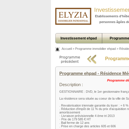
Investisseme
Etablissements d’héb
personnes âgées d
Investissement ehpad
Programme
Accueil
>
Programme immobilier ehpad
>
Réside
Programme
Programme ehpad - Résidence Médic
Programme déj
Description :
GESTIONNAIRE : DVD, le 1er gestionnaire frança
La résidence sera située au coeur de la ville de S
. Revalorisation triennale garantie du loyer : + 6 %
. Réduction d'impôt de 11 % du prix d'acquisition
amortissement
· Livraison prévisionnelle 4 ème tri 2013
· Prix de 179 585 € HT
. Bail ferme de 12 ans
. Prise en charge des articles 605 et 606