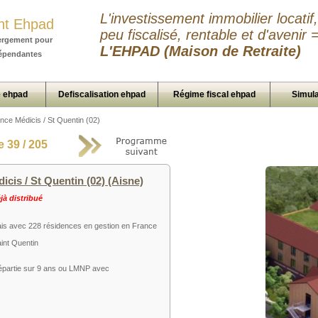
L'investissement immobilier locatif,
nt Ehpad
peu fiscalisé, rentable et d'avenir 
ergement pour
L'EHPAD (Maison de Retraite)
épendantes
 ehpad
Defiscalisation ehpad
Régime fiscal ehpad
Simula
nce Médicis / St Quentin (02)
 39 / 205
is / St Quentin (02) (Aisne)
à distribué
is avec 228 résidences en gestion en France
aint Quentin
 répartie sur 9 ans ou LMNP avec