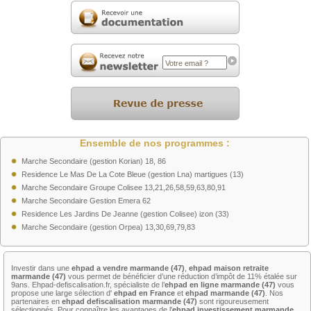
Ensemble de nos programmes :
Marche Secondaire (gestion Korian) 18, 86
Residence Le Mas De La Cote Bleue (gestion Lna) martigues (13)
Marche Secondaire Groupe Colisee 13,21,26,58,59,63,80,91
Marche Secondaire Gestion Emera 62
Residence Les Jardins De Jeanne (gestion Colisee) izon (33)
Marche Secondaire (gestion Orpea) 13,30,69,79,83
Investir dans une
ehpad a vendre marmande (47)
,
ehpad maison retraite
marmande (47)
vous permet de bénéficier d’une réduction d’impôt de 11% étalée sur
9ans. Ehpad-defiscalisation.fr, spécialiste de l’
ehpad en ligne marmande (47)
vous
propose une large sélection d'
ehpad en France
et
ehpad marmande (47)
. Nos
partenaires en
ehpad defiscalisation marmande (47)
sont rigoureusement
sélectionnés. Pour connaître les avantages de l'
ehpad investissement marmande