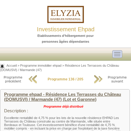
Investissement Ehpad
Etablissements d’hébergement pour
personnes âgées dépendantes
Toggle
navigati
Accueil
>
Programme immobilier ehpad
>
Résidence Les Terrasses du Château
(DOMUSVI) / Marmande (47)
Programme 136 / 205
Programme ehpad - Résidence Les Terrasses du Château
(DOMUSVI) / Marmande (47) (Lot et Garonne)
Programme déjà distribué
Description :
Excellente rentabilité de 4,75 % pour les lots de la nouvelle résidence EHPAD Les
Terrasses du Château construite au centre de Marmande, ville située entre
Bordeaux et Toulouse. Cet investissement bénéfice d'une rentabilité de 4,75 %
mobilier compris - en incluant la prise en charge par l'exploitant de la taxe foncière