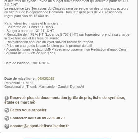
et des frais de syndic - avec un budget d'investissement qui débute à partir de 131
211 € HT.
La résidence Les Terrasses du Château sera gérée par un des principaux acteurs
du secteur de la dépendance DomusVi. DomusVi gère plus de 200 résidences
regroupant plus de 15 000 lits.
Paramètres techniques et financiers :
- Bail ferme de 11 ans et 11 mois
- Budget à partir de 131 211 € HT
- Rentabilité de 4,75 % HT (Loyer de 5 707 € HT) car l'opérateur prend à sa charge
la taxe foncière et les frais de syndic
- Revalorisation annuelle du loyer suivant l'indice de l'ehpad
- Prise en charge de la taxe foncière par le preneur de bail
- Acquisition sous le statut LMNP avec amortissement ou Réduction d'impôt Censi
Bouvard de 11 % étalée sur 9 ans
Date de livraison : 30/11/2016
Date de mise ligne :
06/02/2015
Rentabilité : 4,75 %
Gestionnaire : Themis Marmande - Caution DomusVi
Recevoir plus de documentation (grille de prix, fiche de synthèse,
étude de marché)
Faites vous rappeler
Contactez nous au
09 72 35 30 70
contact@ehpad-defiscalisation.fr