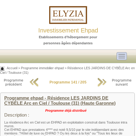
Investissement Ehpad
Etablissements d’hébergement pour
personnes âgées dépendantes
Toggle
navigati
Accueil
>
Programme immobilier ehpad
>
Résidence LES JARDINS DE CYBÈLE Arc en
Ciel / Toulouse (31)
Programme 141 / 205
Programme ehpad - Résidence LES JARDINS DE
CYBÈLE Arc en Ciel / Toulouse (31) (Haute Garonne)
Programme déjà distribué
Description :
La résidence Arc en Ciel est un EHPAD en exploitation construit dans Toulouse intra
muros.
Cet EHPAD aux prestations 4**** est noté 9,5/10 par le site indépendant avec des
mentions :"Hôtel de luxe ou EHPAD ? Ou les deux à la fois" ou "Tous les lieux de