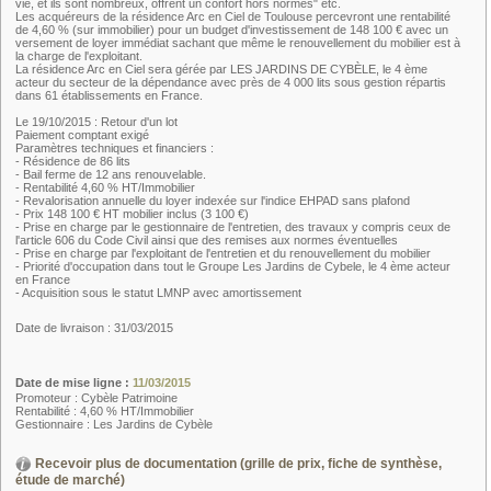
vie, et ils sont nombreux, offrent un confort hors normes" etc.
Les acquéreurs de la résidence Arc en Ciel de Toulouse percevront une rentabilité
de 4,60 % (sur immobilier) pour un budget d'investissement de 148 100 € avec un
versement de loyer immédiat sachant que même le renouvellement du mobilier est à
la charge de l'exploitant.
La résidence Arc en Ciel sera gérée par LES JARDINS DE CYBÈLE, le 4 ème
acteur du secteur de la dépendance avec près de 4 000 lits sous gestion répartis
dans 61 établissements en France.
Le 19/10/2015 : Retour d'un lot
Paiement comptant exigé
Paramètres techniques et financiers :
- Résidence de 86 lits
- Bail ferme de 12 ans renouvelable.
- Rentabilité 4,60 % HT/Immobilier
- Revalorisation annuelle du loyer indexée sur l'indice EHPAD sans plafond
- Prix 148 100 € HT mobilier inclus (3 100 €)
- Prise en charge par le gestionnaire de l'entretien, des travaux y compris ceux de
l'article 606 du Code Civil ainsi que des remises aux normes éventuelles
- Prise en charge par l'exploitant de l'entretien et du renouvellement du mobilier
- Priorité d'occupation dans tout le Groupe Les Jardins de Cybele, le 4 ème acteur
en France
- Acquisition sous le statut LMNP avec amortissement
Date de livraison : 31/03/2015
Date de mise ligne :
11/03/2015
Promoteur : Cybèle Patrimoine
Rentabilité : 4,60 % HT/Immobilier
Gestionnaire : Les Jardins de Cybèle
Recevoir plus de documentation (grille de prix, fiche de synthèse,
étude de marché)