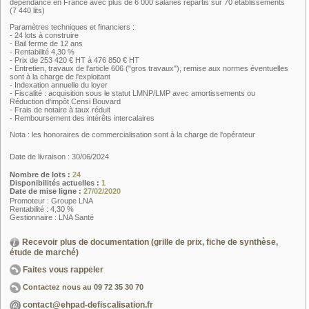
dépendance en France avec plus de 6 000 salariés répartis sur 70 établissements
(7 440 lits)
Paramètres techniques et financiers :
- 24 lots à construire
- Bail ferme de 12 ans
- Rentabilité 4,30 %
- Prix de 253 420 € HT à 476 850 € HT
- Entretien, travaux de l'article 606 ("gros travaux"), remise aux normes éventuelles
sont à la charge de l'exploitant
- Indexation annuelle du loyer
- Fiscalité : acquisition sous le statut LMNP/LMP avec amortissements ou
Réduction d'impôt Censi Bouvard
- Frais de notaire à taux réduit
- Remboursement des intérêts intercalaires
Nota : les honoraires de commercialisation sont à la charge de l'opérateur
Date de livraison : 30/06/2024
Nombre de lots :
24
Disponibilités actuelles :
1
Date de mise ligne :
27/02/2020
Promoteur : Groupe LNA
Rentabilité : 4,30 %
Gestionnaire : LNA Santé
Recevoir plus de documentation (grille de prix, fiche de synthèse,
étude de marché)
Faites vous rappeler
Contactez nous au
09 72 35 30 70
contact@ehpad-defiscalisation.fr