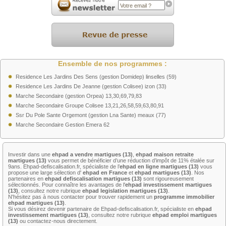
Ensemble de nos programmes :
Residence Les Jardins Des Sens (gestion Domidep) linselles (59)
Residence Les Jardins De Jeanne (gestion Colisee) izon (33)
Marche Secondaire (gestion Orpea) 13,30,69,79,83
Marche Secondaire Groupe Colisee 13,21,26,58,59,63,80,91
Ssr Du Pole Sante Orgemont (gestion Lna Sante) meaux (77)
Marche Secondaire Gestion Emera 62
Investir dans une
ehpad a vendre martigues (13)
,
ehpad maison retraite
martigues (13)
vous permet de bénéficier d’une réduction d’impôt de 11% étalée sur
9ans. Ehpad-defiscalisation.fr, spécialiste de l’
ehpad en ligne martigues (13)
vous
propose une large sélection d'
ehpad en France
et
ehpad martigues (13)
. Nos
partenaires en
ehpad defiscalisation martigues (13)
sont rigoureusement
sélectionnés. Pour connaître les avantages de l'
ehpad investissement martigues
(13)
, consultez notre rubrique
ehpad legislation martigues (13)
.
N'hésitez pas à nous contacter pour trouver rapidement un
programme immobilier
ehpad martigues (13)
.
Si vous désirez devenir partenaire de Ehpad-defiscalisation.fr, spécialiste en
ehpad
investissement martigues (13)
, consultez notre rubrique
ehpad emploi martigues
(13)
ou contactez-nous directement.