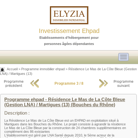
Investissement Ehpad
Etablissements d’hébergement pour
personnes âgées dépendantes
Toggle
navigati
Accueil
>
Programme immobilier ehpad
>
Résidence Le Mas de La Côte Bleue (Gestion
LNA) / Martigues (13)
Programme 3 / 8
Programme ehpad - Résidence Le Mas de La Côte Bleue
(Gestion LNA) / Martigues (13) (Bouches du Rhône)
Description :
La Résidence Le Mas de La Côte Bleue est un EHPAD en exploitation situé à
Martigues dans les Bouches du Rhône. Le projet consiste à agrandir la résidence
Le Mas de La Côte Bleue par la construction de 24 chambres supplémentaires en
complément des 86 existantes
L'établissement est géré par LNA Santé depuis 2010, le 5ème acteur de la