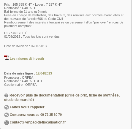
Prix : 165 835 € HT - Loyer : 7 297 € HT
Rentabilité : 4,40 % HT
Bail ferme de 11 ans et 9 mois
Prise en charge de l'entretien, des travaux, des remises aux normes éventuelles et
des travaux de l'article 606 du Code Civil
Remboursement des intérêts intercalaires ou versement d'un "pré loyer" en cas de
paiement comptant.
DISPONIBILITÉ
01/08/2013 : Tous les lots sont vendus
Date de livraison : 02/11/2013
Les raisons d\'investir
Date de mise ligne :
12/04/2013
Promoteur : ORPEA
Rentabilité : 4,40 % HT/HT
Gestionnaire : ORPEA
Recevoir plus de documentation (grille de prix, fiche de synthèse,
étude de marché)
Faites vous rappeler
Contactez nous au
09 72 35 30 70
contact@ehpad-defiscalisation.fr