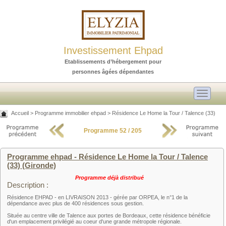
Investissement Ehpad
Etablissements d’hébergement pour
personnes âgées dépendantes
Toggle
navigati
Accueil
>
Programme immobilier ehpad
>
Résidence Le Home la Tour / Talence (33)
Programme 52 / 205
Programme ehpad - Résidence Le Home la Tour / Talence
(33) (Gironde)
Programme déjà distribué
Description :
Résidence EHPAD - en LIVRAISON 2013 - gérée par ORPEA, le n°1 de la
dépendance avec plus de 400 résidences sous gestion.
Située au centre ville de Talence aux portes de Bordeaux, cette résidence bénéficie
d'un emplacement privilégié au coeur d'une grande métropole régionale.