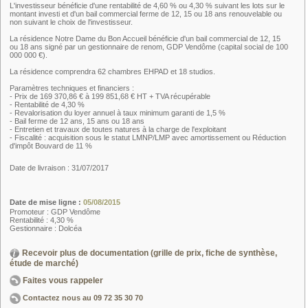
L'investisseur bénéficie d'une rentabilité de 4,60 % ou 4,30 % suivant les lots sur le
montant investi et d'un bail commercial ferme de 12, 15 ou 18 ans renouvelable ou
non suivant le choix de l'investisseur.
La résidence Notre Dame du Bon Accueil bénéficie d'un bail commercial de 12, 15
ou 18 ans signé par un gestionnaire de renom, GDP Vendôme (capital social de 100
000 000 €).
La résidence comprendra 62 chambres EHPAD et 18 studios.
Paramètres techniques et financiers :
- Prix de 169 370,86 € à 199 851,68 € HT + TVA récupérable
- Rentabilité de 4,30 %
- Revalorisation du loyer annuel à taux minimum garanti de 1,5 %
- Bail ferme de 12 ans, 15 ans ou 18 ans
- Entretien et travaux de toutes natures à la charge de l'exploitant
- Fiscalité : acquisition sous le statut LMNP/LMP avec amortissement ou Réduction
d'impôt Bouvard de 11 %
Date de livraison : 31/07/2017
Date de mise ligne :
05/08/2015
Promoteur : GDP Vendôme
Rentabilité : 4,30 %
Gestionnaire : Dolcéa
Recevoir plus de documentation (grille de prix, fiche de synthèse,
étude de marché)
Faites vous rappeler
Contactez nous au
09 72 35 30 70