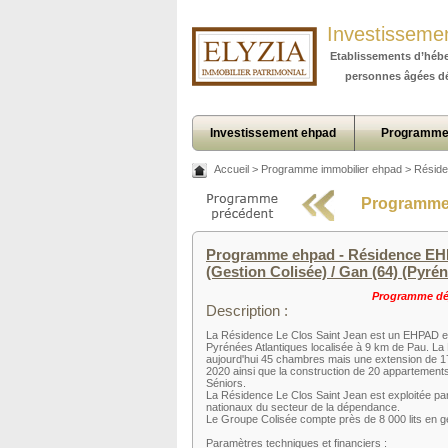
Investisseme
Etablissements d’héb
personnes âgées d
Investissement ehpad
Programme
Accueil
>
Programme immobilier ehpad
>
Réside
Programme 
Programme ehpad - Résidence EHP
(Gestion Colisée) / Gan (64) (Pyré
Programme déj
Description :
La Résidence Le Clos Saint Jean est un EHPAD e
Pyrénées Atlantiques localisée à 9 km de Pau. L
aujourd'hui 45 chambres mais une extension de 1
2020 ainsi que la construction de 20 appartemen
Séniors.
La Résidence Le Clos Saint Jean est exploitée pa
nationaux du secteur de la dépendance.
Le Groupe Colisée compte près de 8 000 lits en ge
Paramètres techniques et financiers :