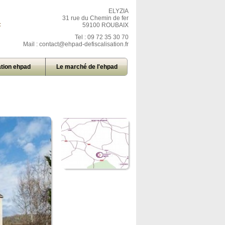
ELYZIA
31 rue du Chemin de fer
=
59100 ROUBAIX
Tel : 09 72 35 30 70
Mail :
contact@ehpad-defiscalisation.fr
tion ehpad
Le marché de l'ehpad