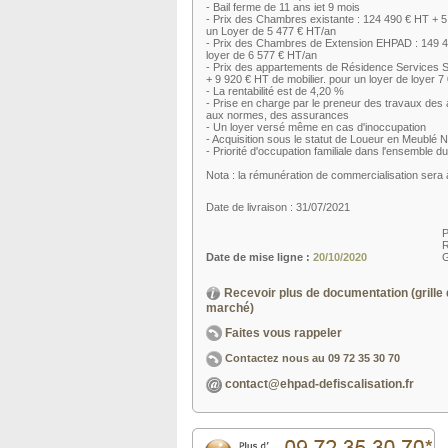
- Bail ferme de 11 ans iet 9 mois
- Prix des Chambres existante : 124 490 € HT + 5
un Loyer de 5 477 € HT/an
- Prix des Chambres de Extension EHPAD : 149 49
loyer de 6 577 € HT/an
- Prix des appartements de Résidence Services 
+ 9 920 € HT de mobilier. pour un loyer de loyer 
- La rentabilité est de 4,20 %
- Prise en charge par le preneur des travaux des 
aux normes, des assurances
- Un loyer versé même en cas d'inoccupation
- Acquisition sous le statut de Loueur en Meublé 
- Priorité d'occupation familiale dans l'ensemble 
Nota : la rémunération de commercialisation sera
Date de livraison : 31/07/2021
P
R
Date de mise ligne :
20/10/2020
G
Recevoir plus de documentation (grille 
marché)
Faites vous rappeler
Contactez nous au
09 72 35 30 70
contact@ehpad-defiscalisation.fr