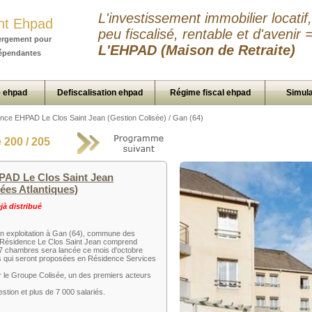
L'investissement immobilier locatif,
nt Ehpad
peu fiscalisé, rentable et d'avenir 
ergement pour
L'EHPAD (Maison de Retraite)
épendantes
 ehpad
Defiscalisation ehpad
Régime fiscal ehpad
Simula
nce EHPAD Le Clos Saint Jean (Gestion Colisée) / Gan (64)
200 / 205
AD Le Clos Saint Jean
nées Atlantiques)
à distribué
n exploitation à Gan (64), commune des
a Résidence Le Clos Saint Jean comprend
7 chambres sera lancée ce mois d'octobre
ts qui seront proposées en Résidence Services
r le Groupe Colisée, un des premiers acteurs
stion et plus de 7 000 salariés.