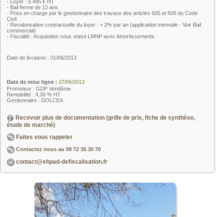
- Loyer : 6 485 € HT
- Bail ferme de 12 ans
- Prise en charge par le gestionnaire des travaux des articles 605 et 606 du Code
Civil
- Revalorisation contractuelle du loyer : + 2% par an (application triennale - Voir Bail
commercial)
- Fiscalité : Acquisition sous statut LMNP avec Amortissements
Date de livraison : 01/06/2013
Date de mise ligne :
27/06/2013
Promoteur : GDP Vendôme
Rentabilité : 4,30 % HT
Gestionnaire : DOLCEA
Recevoir plus de documentation (grille de prix, fiche de synthèse,
étude de marché)
Faites vous rappeler
Contactez nous au
09 72 35 30 70
contact@ehpad-defiscalisation.fr