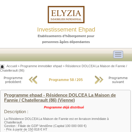
Investissement Ehpad
Etablissements d’hébergement pour
personnes âgées dépendantes
Toggle
navigati
Accueil
>
Programme immobilier ehpad
>
Résidence DOLCEA La Maison de Fannie /
Chatellerault (86)
Programme 58 / 205
Programme ehpad - Résidence DOLCEA La Maison de
Fannie / Chatellerault (86) (Vienne)
Programme déjà distribué
Description :
La Résidence DOLCEA La Maison de Fannie est en livraison immédiate à
Chatellerault.
Gestion : Filiale de GDP Vendôme (Capital 100 000 000 €)
- Prix à partir de 150 818 € HT