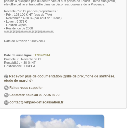
paisible à quelques pas du centre-ville et aux portes de Toulon. Dotée d'un jardin,
elle offre calme et tranquillité dans un décor aux couleurs de la Provence.
Revente d'un lot par des propriétaires :
- Prix : 125 100 € HT (pas de TVA)
- Rentabilité : 4,30 % (bail neuf de 10 ans)
- Loyer : 5 379 €
- Gestion Orpea
- Résidence de 2008
￼￼￼￼￼￼￼￼￼￼￼￼￼￼￼￼
Date de livraison : 31/08/2014
Date de mise ligne :
17/07/2014
Promoteur : Revente de lot
Rentabilité : 4,30 % HT
Gestionnaire : ORPEA
Recevoir plus de documentation (grille de prix, fiche de synthèse,
étude de marché)
Faites vous rappeler
Contactez nous au
09 72 35 30 70
contact@ehpad-defiscalisation.fr