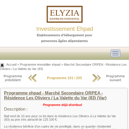
Investissement Ehpad
Etablissements d’hébergement pour
personnes âgées dépendantes
Toggle
navigati
Accueil
>
Programme immobilier ehpad
>
Marché Secondaire ORPEA - Résidence Les
Oliviers / La Valette du Var (83)
Programme 101 / 205
Programme ehpad - Marché Secondaire ORPEA -
Résidence Les Oliviers / La Valette du Var (83) (Var)
Programme déjà distribué
Description :
Bail neuf de 10 ans pour ce lot dans la résidence Les Oliviers à La Valette du Var
(83) au prix très attractif de 125 100 €.
La résidence bénficie d'un cadre de vie privilégié, dans un quartier résidentiel