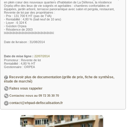
en plein cœur des nouveaux quartiers d'habitation de La Défense, la résidence
Orpéa offre des lieux de vie soignés et agréables : chambres confortables et
équipées, jardin arboré, terrasse panoramique avec salon et pergola, restaurant,
Revente de lot par des propriétaires :
- Prix : 131 700 € HT (pas de TVA)
- Rentabilité : 4,80 % (bail neuf de 10 ans)
- Loyer : 6 324 €
- Gestion Orpea
- Résidence de 2003
￼￼￼￼￼￼￼￼￼￼￼￼￼￼￼￼
Date de livraison : 31/08/2014
Date de mise ligne :
22/07/2014
Promoteur : Revente de lot
Rentabilité : 4,80 % HT
Gestionnaire : ORPEA
Recevoir plus de documentation (grille de prix, fiche de synthèse,
étude de marché)
Faites vous rappeler
Contactez nous au
09 72 35 30 70
contact@ehpad-defiscalisation.fr