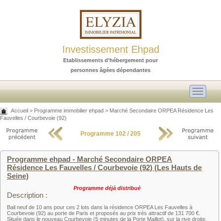
Investissement Ehpad
Etablissements d’hébergement pour
personnes âgées dépendantes
Toggle
navigati
Accueil
>
Programme immobilier ehpad
>
Marché Secondaire ORPEA Résidence Les
Fauvelles / Courbevoie (92)
Programme 102 / 205
Programme ehpad - Marché Secondaire ORPEA
Résidence Les Fauvelles / Courbevoie (92) (Les Hauts de
Seine)
Programme déjà distribué
Description :
Bail neuf de 10 ans pour ces 2 lots dans la résidence ORPEA Les Fauvelles à
Courbevoie (92) au porte de Paris et proposés au prix très attractif de 131 700 €.
Située dans le nouveau Courbevoie (5 minutes de la Porte Maillot), sur la rive droite,