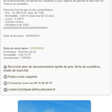
de professionnels encadrant les résidents a pour objectif de garantir le bien être de
chacun au quotidien.
Revente d'un lot par un des propriétaires :
- Prix : 91 550 € HT (pas de TVA)
- Rentabilité : 4,65 % (bail neuf de 10 ans)
- Loyer : 4 258 €
- Gestion Orpea
- Résidence de 2004
￼￼￼￼￼￼￼￼￼￼￼￼￼￼￼￼
Date de livraison : 30/09/2014
Date de mise ligne :
17/07/2014
Promoteur : Revente de lot
Rentabilité : 4,65 % HT
Gestionnaire : ORPEA
Recevoir plus de documentation (grille de prix, fiche de synthèse,
étude de marché)
Faites vous rappeler
Contactez nous au
09 72 35 30 70
contact@ehpad-defiscalisation.fr