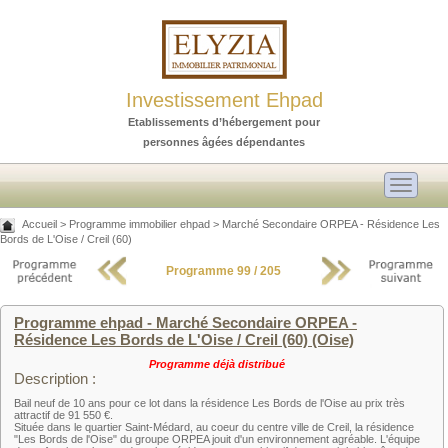
Investissement Ehpad
Etablissements d’hébergement pour
personnes âgées dépendantes
Toggle
navigati
Accueil
>
Programme immobilier ehpad
>
Marché Secondaire ORPEA - Résidence Les
Bords de L'Oise / Creil (60)
Programme 99 / 205
Programme ehpad - Marché Secondaire ORPEA -
Résidence Les Bords de L'Oise / Creil (60) (Oise)
Programme déjà distribué
Description :
Bail neuf de 10 ans pour ce lot dans la résidence Les Bords de l'Oise au prix très
attractif de 91 550 €.
Située dans le quartier Saint-Médard, au coeur du centre ville de Creil, la résidence
"Les Bords de l'Oise" du groupe ORPEA jouit d'un environnement agréable. L'équipe