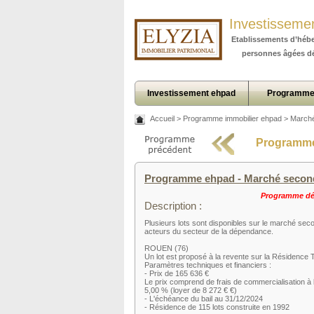
Investisseme
Etablissements d’héb
personnes âgées d
Investissement ehpad
Programme
Accueil
>
Programme immobilier ehpad
>
Marché
Programme
Programme ehpad - Marché second
Programme déj
Description :
Plusieurs lots sont disponibles sur le marché se
acteurs du secteur de la dépendance.
ROUEN (76)
Un lot est proposé à la revente sur la Résidence
Paramètres techniques et financiers :
- Prix de 165 636 €
Le prix comprend de frais de commercialisation à la
5,00 % (loyer de 8 272 € €)
- L'échéance du bail au 31/12/2024
- Résidence de 115 lots construite en 1992