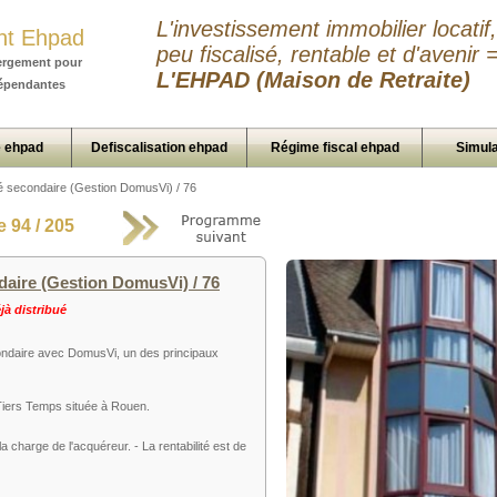
L'investissement immobilier locatif,
nt Ehpad
peu fiscalisé, rentable et d'avenir 
ergement pour
L'EHPAD (Maison de Retraite)
épendantes
 ehpad
Defiscalisation ehpad
Régime fiscal ehpad
Simula
 secondaire (Gestion DomusVi) / 76
 94 / 205
aire (Gestion DomusVi) / 76
à distribué
condaire avec DomusVi, un des principaux
 Tiers Temps située à Rouen.
 charge de l'acquéreur. - La rentabilité est de