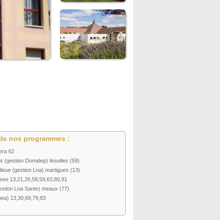
de nos programmes :
era 62
(gestion Domidep) linselles (59)
eue (gestion Lna) martigues (13)
see 13,21,26,58,59,63,80,91
stion Lna Sante) meaux (77)
ea) 13,30,69,79,83