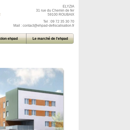
ELYZIA
31 rue du Chemin de fer
=
59100 ROUBAIX
Tel : 09 72 35 30 70
Mail :
contact@ehpad-defiscalisation.fr
tion ehpad
Le marché de l'ehpad