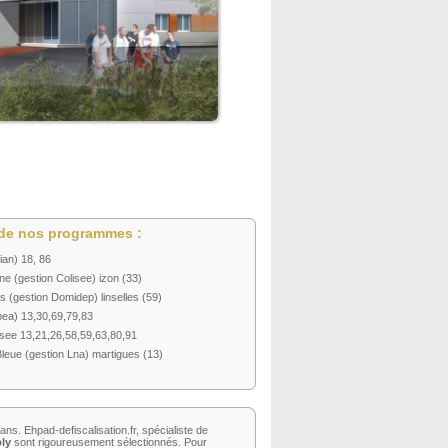
de nos programmes :
ian) 18, 86
e (gestion Colisee) izon (33)
(gestion Domidep) linselles (59)
ea) 13,30,69,79,83
see 13,21,26,58,59,63,80,91
eue (gestion Lna) martigues (13)
ns. Ehpad-defiscalisation.fr, spécialiste de
bly
sont rigoureusement sélectionnés. Pour