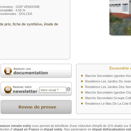
Promoteur : GDP VENDOME
entabilité : 4,50 %
estionnaire : DOLCEA
de prix, fiche de synthèse, étude de
Ensemble 
Marche Secondaire (gestion Kor
Residence Les Jardins De Jeann
Residence Les Jardins Des Sens 
Marche Secondaire (gestion Orp
Marche Secondaire Groupe Coli
Residence Le Mas De La Cote Bl
aison retraite esbly
vous permet de bénéficier d’une réduction d’impôt de 11% étalée sur 9a
lection d'
ehpad en France
et
ehpad esbly
. Nos partenaires en
ehpad defiscalisation es