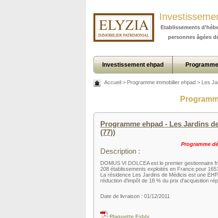
Investisseme
Etablissements d’héb
personnes âgées d
Investissement ehpad
Programme
Accueil
>
Programme immobilier ehpad
>
Les Ja
Programme
Programme ehpad - Les Jardins de 
(77))
Programme déj
Description :
DOMUS VI DOLCEA est le premier gestionnaire fra
208 établissements exploités en France pour 16511 l
La résidence Les Jardins de Médicis est une EHP
réduction d'impôt de 18 % du prix d'acquisition rép
Date de livraison : 01/12/2011
Plaquette Esbly