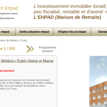
L'investissement immobilier locatif,
nt Ehpad
peu fiscalisé, rentable et d'avenir 
ergement pour
L'EHPAD (Maison de Retraite)
épendantes
 ehpad
Defiscalisation ehpad
Régime fiscal ehpad
Simula
rdins de Médicis / Esbly
 1 / 205
Médicis / Esbly (Seine et Marne
à distribué
nçais de maisons de retraite représentant
its et 620 millions d’euros de chiffre d’affaire.
AD vous permettant de bénéficier d'une
artie sur 9 ans.