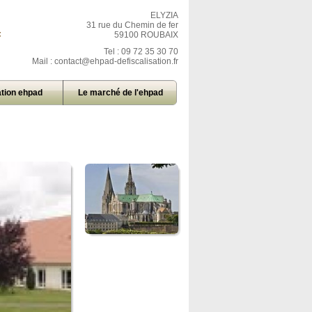
ELYZIA
31 rue du Chemin de fer
=
59100 ROUBAIX
Tel : 09 72 35 30 70
Mail :
contact@ehpad-defiscalisation.fr
tion ehpad
Le marché de l'ehpad