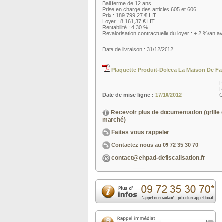
Bail ferme de 12 ans
Prise en charge des articles 605 et 606
Prix : 189 799,27 € HT
Loyer : 8 161,37 € HT
Rentabilité : 4,30 %
Revalorisation contractuelle du loyer : + 2 %/an av
Date de livraison : 31/12/2012
Plaquette Produit-Dolcea La Maison De Fa
R
Date de mise ligne :
17/10/2012
G
Recevoir plus de documentation (grille 
marché)
Faites vous rappeler
Contactez nous au
09 72 35 30 70
contact@ehpad-defiscalisation.fr