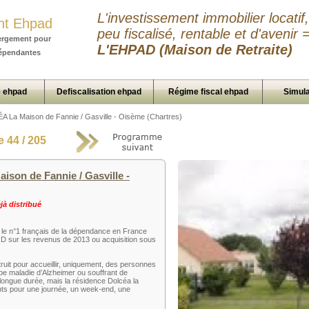
L'investissement immobilier locatif,
nt Ehpad
peu fiscalisé, rentable et d'avenir 
ergement pour
L'EHPAD (Maison de Retraite)
épendantes
 ehpad
Defiscalisation ehpad
Régime fiscal ehpad
Simula
 La Maison de Fannie / Gasville - Oisème (Chartres)
 44 / 205
on de Fannie / Gasville -
à distribué
e n°1 français de la dépendance en France
r les revenus de 2013 ou acquisition sous
ruit pour accueillir, uniquement, des personnes
pe maladie d’Alzheimer ou souffrant de
longue durée, mais la résidence Dolcéa la
ants pour une journée, un week-end, une