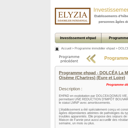
Investisseme
Etablissements d’héb
personnes âgées d
Investissement ehpad
Programme
Accueil
>
Programme immobilier ehpad
>
DOLCÉA
Programme
Programme ehpad - DOLCÉA La Mais
Oisème (Chartres) (Eure et Loire)
Programme déj
Description :
EHPAD en exploitation par DOLCEA DOMUS VIE, l
permettant UNE REDUCTION D'IMPÔT BOUVARD su
le statut LMNP avec amortissements.
L’établissement a été spécialement conçu et const
âgées dépendantes atteintes de pathologies du ty
troubles apparentés. Elle propose des séjours de 
Maison de Fannie peut aussi accueillir des résid
semaine, un mois ou plus.